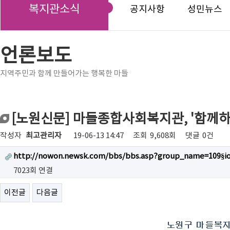
복지관소식
공지사항
성민뉴스
언론보도
지역주민과 함께 만들어가는 행복한 마들
[노원신문] 마들종합사회복지관, '함께하
작성자
최고관리자
19-06-13 14:47
조회
9,608회
댓글
0건
http://nowon.newsk.com/bbs/bbs.asp?group_name=109§
7023회 연결
이전글
다음글