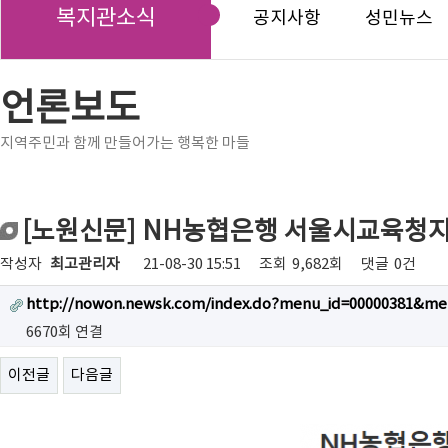
복지관소식
공지사항
성민뉴스
언론보도
지역주민과 함께 만들어가는 행복한 마들
[노원신문] NH농협은행 서울시교육청지
작성자
최고관리자
21-08-30 15:51
조회
9,682회
댓글
0건
http://nowon.newsk.com/index.do?menu_id=00000381&me
6670회 연결
이전글
다음글