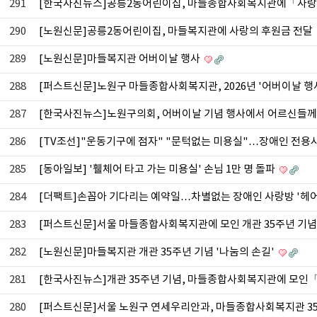
291
[한국사진뉴스]공릉2동어린이집, 마들종합사회복지관에「사
290
[노원신문]공릉2동어린이집, 마들복지관에 사랑의 후원금 전달
289
[노원신문]마들복지관 어버이날 행사
288
[퍼스트신문]노원구 마들종합사회복지관, 2026년 '어버이날 행
287
[한국사진뉴스]노원구의회, 어버이날 기념 행사에서 어르신들께
286
[TV조선]"운동기구에 점자" "문턱없는 미용실"…장애인 전용시
285
[동아일보] '휄체어 타고 가는 미용실' 손님 1만 명 돌파
284
[더팩트]손꼽아 기다리는 예약일…차별없는 장애인 사랑방 '헤어
283
[퍼스트신문]서울 마들종합사회복지관에 모인 개관 35주년 기
282
[노원신문]마들복지관 개관 35주년 기념 '나눔의 손길'
281
[한국사진뉴스]개관 35주년 기념, 마들종합사회복지관에 모인
280
[퍼스트신문]서울 노원구 연세우리안과, 마들종합사회복지관 35