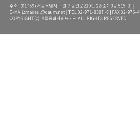
주소 : (01759) 서울특별시 노원구 동일로210길 22(중계3동 515-3) |
E-MAIL:
madeul@daum.net
| TEL:02-971-8387~8 | FAX:02-976-
COPYRIGHT(c) 마들종합사회복지관 ALL RIGHTS RESERVED.