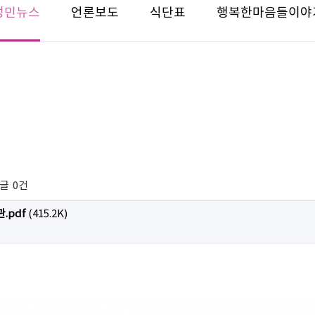
성민뉴스
언론보도
식단표
행복한마음들이야
글
0건
.pdf
(415.2K)