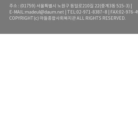
주소 : (01759) 서울특별시 노원구 동일로210길 22(중계3동 515-3) |
E-MAIL:
madeul@daum.net
| TEL:02-971-8387~8 | FAX:02-976-
COPYRIGHT(c) 마들종합사회복지관 ALL RIGHTS RESERVED.