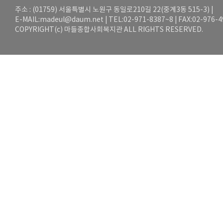
주소 : (01759) 서울특별시 노원구 동일로210길 22(중계3동 515-3) |
E-MAIL:
madeul@daum.net
| TEL:02-971-8387~8 | FAX:02-976-
COPYRIGHT(c) 마들종합사회복지관 ALL RIGHTS RESERVED.