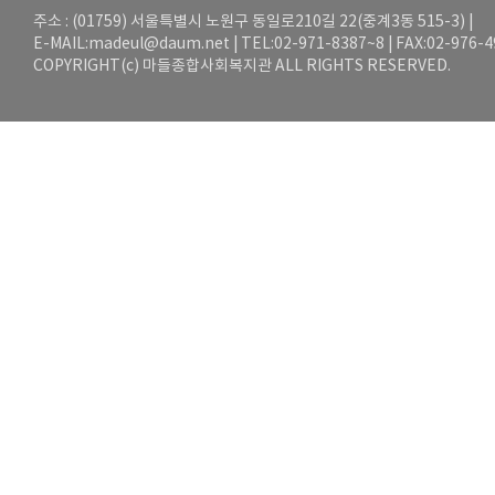
주소 : (01759) 서울특별시 노원구 동일로210길 22(중계3동 515-3) |
E-MAIL:
madeul@daum.net
| TEL:02-971-8387~8 | FAX:02-976-
COPYRIGHT(c) 마들종합사회복지관 ALL RIGHTS RESERVED.