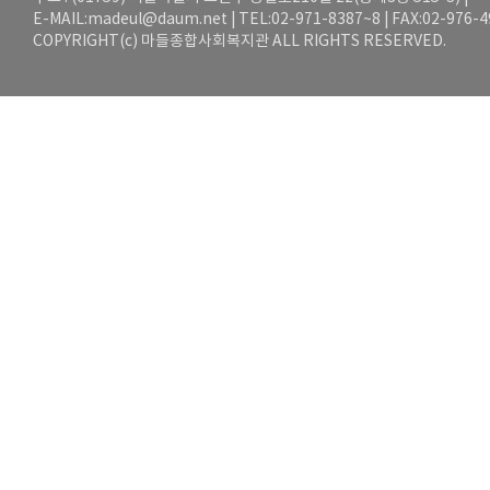
E-MAIL:
madeul@daum.net
| TEL:02-971-8387~8 | FAX:02-976-
COPYRIGHT(c) 마들종합사회복지관 ALL RIGHTS RESERVED.