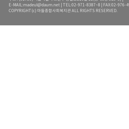
E-MAIL:
madeul@daum.net
| TEL:02-971-8387~8 | FAX:02-976-
COPYRIGHT(c) 마들종합사회복지관 ALL RIGHTS RESERVED.