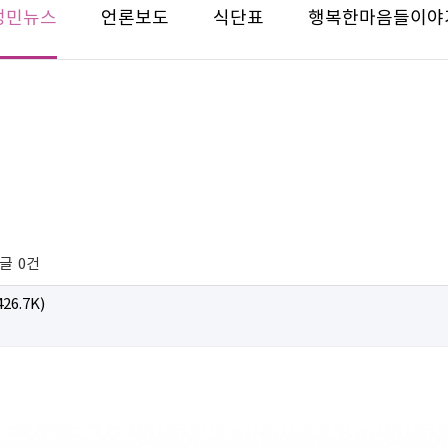
성민뉴스
언론보도
식단표
행복한마음들이야
글
0건
426.7K)