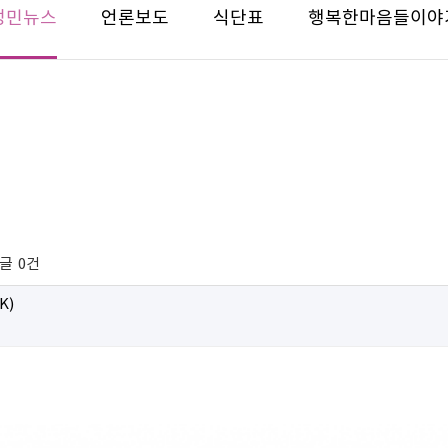
성민뉴스
언론보도
식단표
행복한마음들이야
글
0건
K)