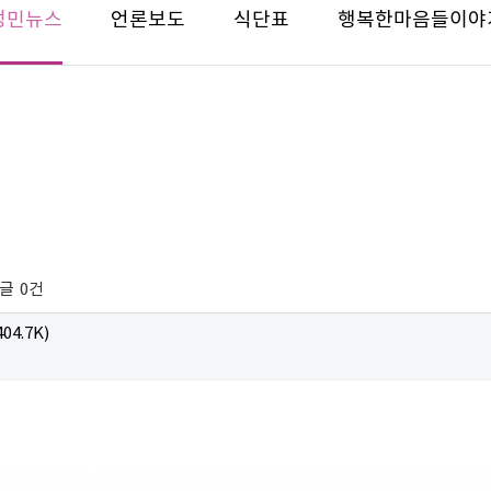
성민뉴스
언론보도
식단표
행복한마음들이야
글
0건
404.7K)