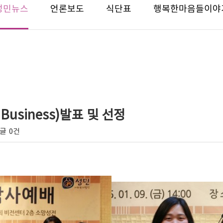
성민뉴스
언론보도
식단표
행복한마음들이야
 Business)발표 및 선정
글
0건