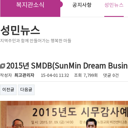
복지관소식
공지사항
성민뉴스
성민뉴스
지역주민과 함께 만들어가는 행복한 마들
2015년 SMDB(SunMin Dream Busi
작성자
최고관리자
15-04-01 11:32
조회
7,799회
댓글
0건
이전글
다음글