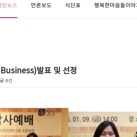
성민뉴스
언론보도
식단표
행복한마음들이야
 Business)발표 및 선정
글
0건