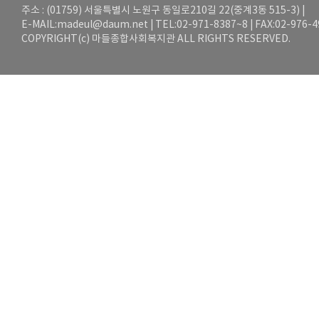
주소 : (01759) 서울특별시 노원구 동일로210길 22(중계3동 515-3) |
E-MAIL:
madeul@daum.net
| TEL:02-971-8387~8 | FAX:02-976-
COPYRIGHT(c) 마들종합사회복지관 ALL RIGHTS RESERVED.