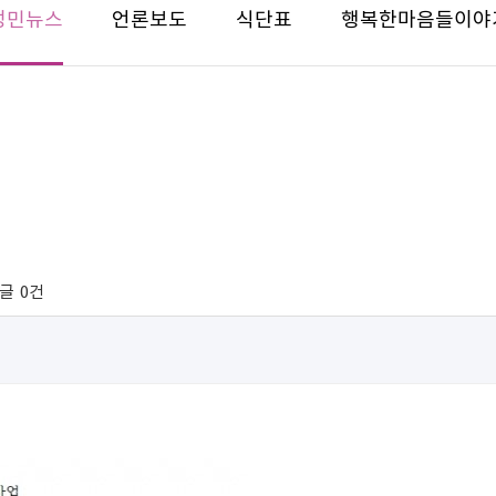
성민뉴스
언론보도
식단표
행복한마음들이야
글
0건