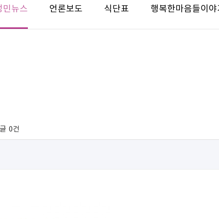
성민뉴스
언론보도
식단표
행복한마음들이야
글
0건