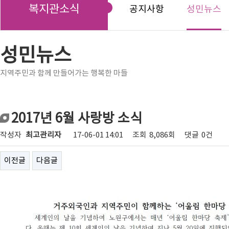
복지관소식
공지사항
성민뉴스
성민뉴스
지역주민과 함께 만들어가는 행복한 마들
2017년 6월 사랑방 소식
작성자
최고관리자
17-06-01 14:01
조회
8,086회
댓글
0건
이전글
다음글