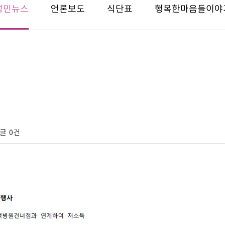
성민뉴스
언론보도
식단표
행복한마음들이야
글
0건