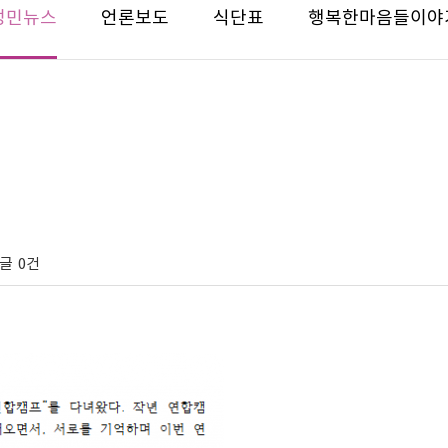
성민뉴스
언론보도
식단표
행복한마음들이야
글
0건