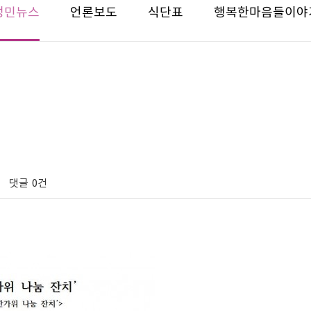
성민뉴스
언론보도
식단표
행복한마음들이야
댓글
0건