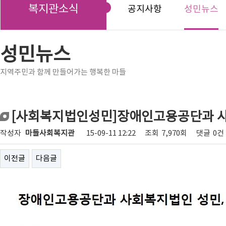
복지관소식
공지사항
성민뉴스
성민뉴스
지역주민과 함께 만들어가는 행복한 마들
[사회복지법인성민]장애인고용공단과 사
작성자
마들사회복지관
15-09-11 12:22
조회
7,970회
댓글
0건
이전글
다음글