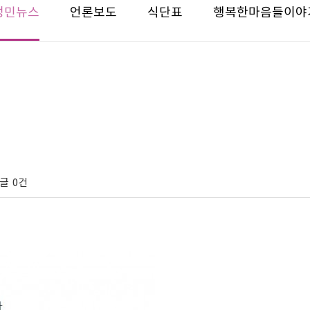
성민뉴스
언론보도
식단표
행복한마음들이야
글
0건