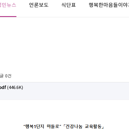
성민뉴스
언론보도
식단표
행복한마음들이야
글
0건
df
(446.6K)