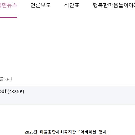
성민뉴스
언론보도
식단표
행복한마음들이야
글
0건
df
(432.5K)