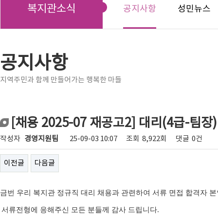
복지관소식
공지사항
성민뉴스
공지사항
지역주민과 함께 만들어가는 행복한 마들
[채용 2025-07 재공고2] 대리(4급-팀
작성자
경영지원팀
25-09-03 10:07
조회
8,922회
댓글
0건
이전글
다음글
금번
우리 복지관 정규직 대리 채용
과 관련하여 서류 면접 합격자 
서류전형에 응해주신 모든 분들께 감사 드립니다
.