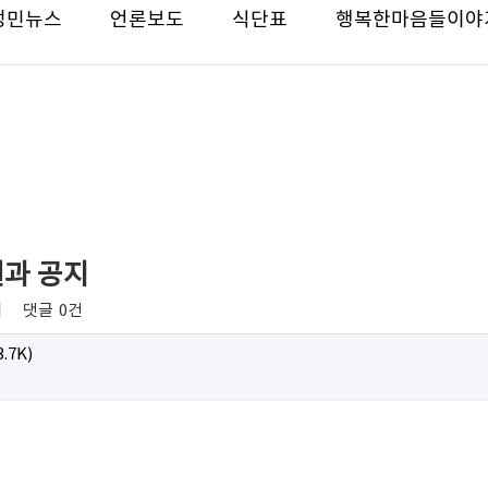
성민뉴스
언론보도
식단표
행복한마음들이야
결과 공지
회
댓글
0건
3.7K)