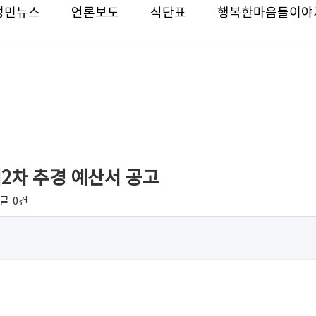
성민뉴스
언론보도
식단표
행복한마음들이야
2차 추경 예산서 공고
글
0건