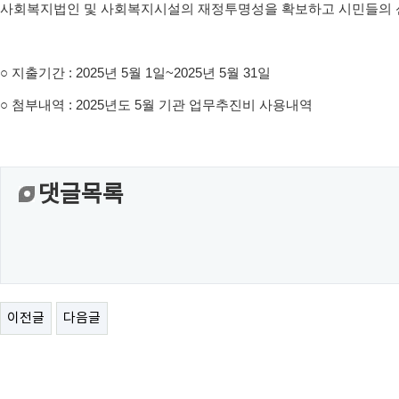
사회복지법인 및 사회복지시설의 재정투명성을 확보하고 시민들의 
○
지출기간
: 2025
년
5
월
1
일
~2025
년 5월
31
일
○
첨부내역
: 2025
년도
5
월 기관 업무추진비 사용내역
댓글목록
이전글
다음글