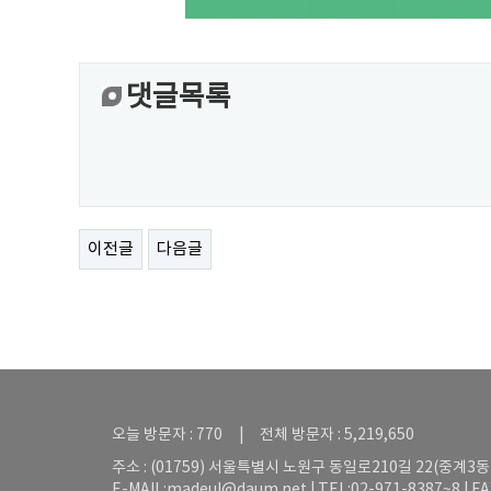
댓글목록
이전글
다음글
오늘 방문자 : 770 | 전체 방문자 : 5,219,650
주소 : (01759) 서울특별시 노원구 동일로210길 22(중계3동 5
E-MAIL:
madeul@daum.net
| TEL:02-971-8387~8 | F