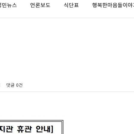
성민뉴스
언론보도
식단표
행복한마음들이야
회
댓글
0건