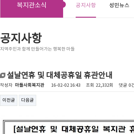
복지관소식
공지사항
성민뉴스
공지사항
지역주민과 함께 만들어가는 행복한 마들
설날연휴 및 대체공휴일 휴관안내
작성자
마들사회복지관
16-02-02 16:43
조회
22,332회
댓글
0
이전글
다음글