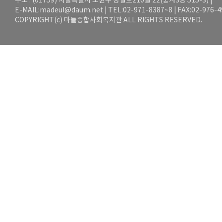
주소 : (01759) 서울특별시 노원구 동일로210길 22(중계3동 515-3) |
E-MAIL:
madeul@daum.net
| TEL:02-971-8387~8 | FAX:02-976-
COPYRIGHT(c) 마들종합사회복지관 ALL RIGHTS RESERVED.