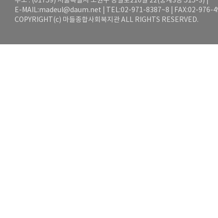
주소 : (01759) 서울특별시 노원구 동일로210길 22(중계3동 515-3) |
E-MAIL:
madeul@daum.net
| TEL:02-971-8387~8 | FAX:02-976-
COPYRIGHT(c) 마들종합사회복지관 ALL RIGHTS RESERVED.