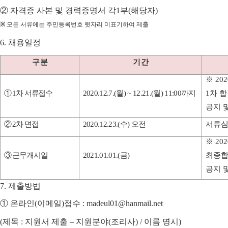
②
자격증 사본 및 경력증명서 각
1
부
(
해당자
)
※
모든 서류에는 주민등록번호 뒷자리 미표기하여 제출
6.
채용일정
구 분
기 간
※
202
①
1
차 서류접수
2020.12.7.(월
) ~ 12.21.(월
)
11:00
까지
1
차 
공지 
②
2
차 면접
2020.12.23.(수
)
오전
서류심
※
202
③
근무개시일
2021.01.01.(금
)
최종합
공지 
7.
제출방법
①
온라인
(
이메일
)
접수
: madeul01@hanmail.net
(
제목
:
지원서 제출
–
지원분야
(
조리사
) /
이름 명시
)