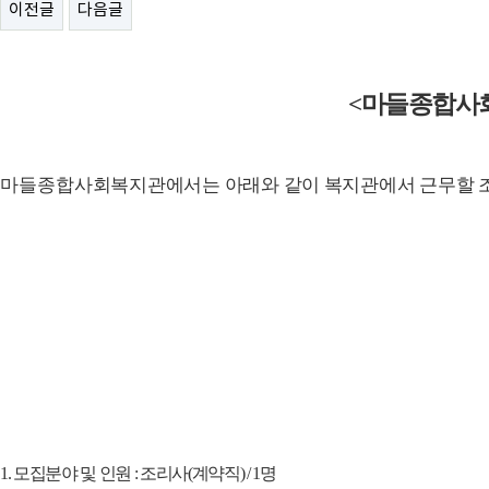
이전글
다음글
<
마들종합사
마들종합
사회복지관에서는 아래와 같이 복지관에서 근무할 
1.
모집분야 및 인원
:
조리사
(
계약직
) / 1
명