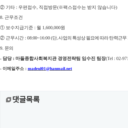
②
기타
:
우편접수
,
직접방문
(
※
팩스접수는 받지 않습니다
)
8.
근무조건
①
보수지급기준
:
월 1,600,000
원
②
근무시간
: 08:00~16:00 (
단
,
사업의 특성상 필요에 따라 탄력근무
9.
문의
-
담당
:
마들종합사회복지관 경영전략팀 임수진 팀장
(
Tel : 02-97
-
이메일주소
:
madeul01@hanmail.net
댓글목록