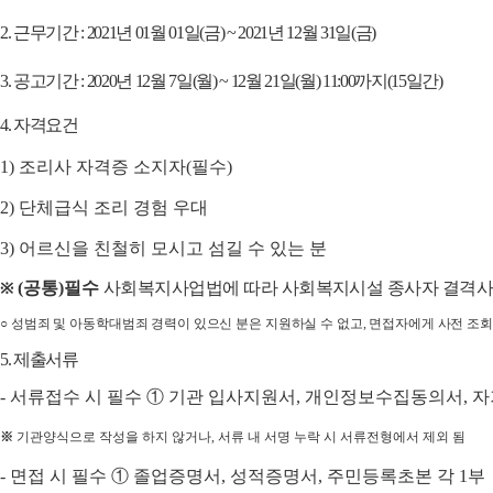
2.
근무기간
: 2021
년 01
월 01
일
(금
) ~ 2021
년 12
월 31
일
(금
)
3.
공고기간
: 2020
년 12
월
7
일
(월
) ~ 12
월 21
일
(월
) 11:00
까지
(15
일간
)
4.
자격요건
1)
조리사 자격증 소지자
(
필수
)
2)
단체급식 조리 경험 우대
3)
어르신을 친철히 모시고 섬길 수 있는 분
(
공통
)
필수
사회복지사업법에 따라 사회복지시설 종사자 결격사
※
○
성범죄 및 아동학대범죄 경력이 있으신 분은 지원하실 수 없고
,
면접자에게 사전 조회
5.
제출서류
-
서류접수 시 필수
①
기관 입사지원서
,
개인정보수집동의서
,
자
※
기관양식으로 작성을 하지 않거나
,
서류 내 서명 누락 시 서류전형에서 제외 됨
-
면접 시 필수
①
졸업증명서
,
성적증명서
,
주민등록초본 각
1
부