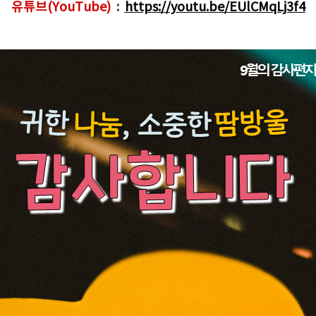
유튜브(YouTube)
:
https://youtu.be/EUlCMqLj3f4