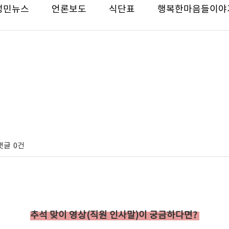
성민뉴스
언론보도
식단표
행복한마음들이야
댓글
0건
추석 맞이 영상(직원 인사말)이 궁금하다면?