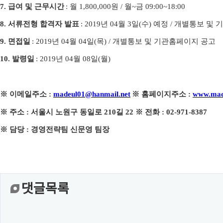
7.
급여 및 근무시간
:
월
1,800,000
원
/
월
~
금
09:00~18:00
8.
서류전형 합격자 발표
: 2019
년
04
월
3
일
(
수
)
예정
/
개별통보 및 
9.
면접일
: 2019
년
04
월
04
일
(
목
) /
개별통보 및 기관홈페이지 공고
10.
발령일
: 2019
년
04
월
08
일
(
월
)
※
이메일주소
:
madeul01@hanmail.net
※
홈페이지주소
:
www.mad
※
주소
:
서울시 노원구 동일로
210
길
22
※
전화
: 02-971-8387
※
담당
:
경영전략팀 신문영 팀장
댓글목록