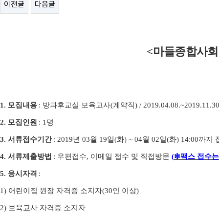
이전글
다음글
<
마들종합사회
1.
모집내용
:
방과후교실 보육교사
(
계약직
) / 2019.04.08.~2019.11.30
2.
모집인원
: 1
명
3.
서류접수기간
: 2019
년
03
월
19
일
(
화
) ~ 04
월
02
일
(
화
) 14:00
까지 
4.
서류제출방법
:
우편접수
,
이메일 접수 및 직접방문
(
❇
팩스 접수는
5.
응시자격
:
1)
어린이집 원장 자격증 소지자
(30
인 이상
)
2)
보육교사 자격증 소지자