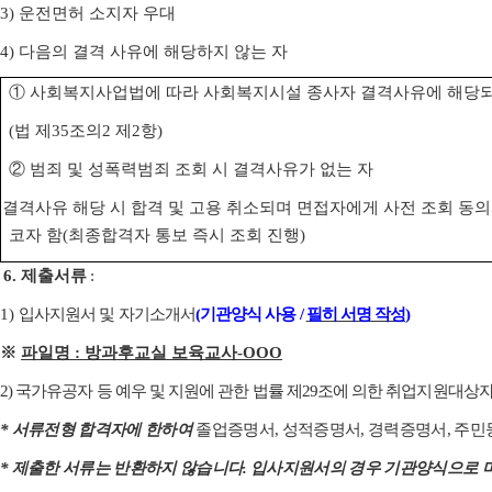
3)
운전면허 소지자 우대
4)
다음의 결격 사유에 해당하지 않는 자
①
사회복지사업법에 따라 사회복지시설 종사자 결격사유에 해당되
(
법 제
35
조의
2
제
2
항
)
②
범죄 및 성폭력범죄 조회 시 결격사유가 없는 자
※
결격사유 해당 시 합격 및 고용 취소되며 면접자에게 사전 조회 동의
코자 함
(
최종합격자 통보 즉시 조회 진행
)
6.
제출서류
:
1)
입사지원서 및 자기소개서
(
기관양식 사용
/
필히 서명 작성
)
※
파일명
:
방과후교실 보육교사
-OOO
2)
국가유공자 등 예우 및 지원에 관한 법률 제
29
조에 의한 취업지원대상자
*
서류전형 합격자에 한하여
졸업증명서
,
성적증명서
,
경력증명서
,
주민
*
제출한 서류는 반환하지 않습니다
.
입사지원서의 경우 기관양식으로 