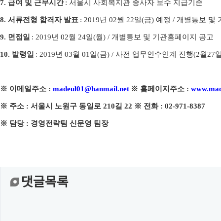
7.
급여 및 근무시간
:
서울시 사회복지관 종사자 보수 지급기준
8.
서류전형 합격자 발표
: 2019
년
02
월
22
일
(
금
)
예정
/
개별통보 및
9.
면접일
: 2019
년
02
월
24
일
(
월
) /
개별통보 및 기관홈페이지 공고
10.
발령일
: 2019
년
03
월
01
일
(
금
) /
사전 업무인수인계 진행
(2
월
27
※
이메일주소
:
madeul01@hanmail.net
※
홈페이지주소
:
www.mad
※
주소
:
서울시 노원구 동일로
210
길
22
※
전화
: 02-971-8387
※
담당
:
경영전략팀 신문영 팀장
댓글목록