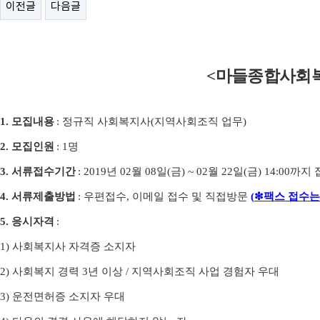
이전글
다음글
<
마들종합사회복
1.
모집내용
:
정규직 사회복지사
(
지역사회조직 업무
)
2.
모집인원
: 1
명
3.
서류접수기간
: 2019
년
02
월
08
일
(
금
) ~ 02
월
22
일
(
금
) 14:00
까지 
4.
서류제출방법
:
우편접수
,
이메일 접수 및 직접방문
(
❇
팩스 접수는
5.
응시자격
:
1)
사회복지사 자격증 소지자
2)
사회복지 경력
3
년 이상
/
지역사회조직 사업 경험자 우대
3)
운전면허증 소지자 우대