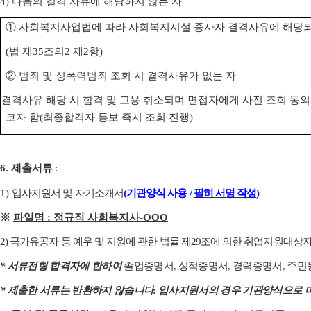
4)
다음의 결격 사유에 해당하지 않는 자
①
사회복지사업법에 따라 사회복지시설 종사자 결격사유에 해당되
(
법 제
35
조의
2
제
2
항
)
②
범죄 및 성폭력범죄 조회 시 결격사유가 없는 자
결격사유 해당 시 합격 및 고용 취소되며 면접자에게 사전 조회 동의
코자 함
(
최종합격자 통보 즉시 조회 진행
)
6.
제출서류
:
1)
입사지원서 및 자기소개서
(
기관양식 사용
/
필히 서명 작성
)
※
파일명
:
정규직 사회복지사
-OOO
2)
국가유공자 등 예우 및 지원에 관한 법률 제
29
조에 의한 취업지원대상자
*
서류전형 합격자에 한하여
졸업증명서
,
성적증명서
,
경력증명서
,
주민
*
제출한 서류는 반환하지 않습니다
.
입사지원서의 경우 기관양식으로 