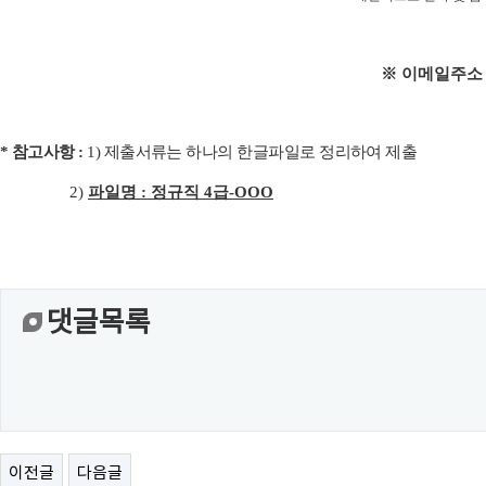
※
이메일주
*
참고사항
:
1)
제출서류는 하나의 한글파일로 정리하여 제출
2)
파일명
:
정규직
4
급
-OOO
댓글목록
이전글
다음글