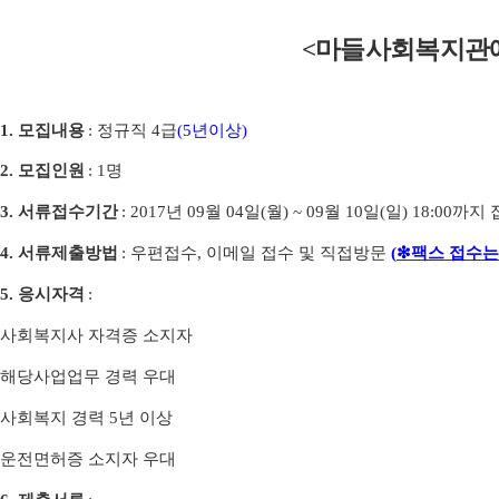
<
마들사회복지관
1.
모집내용
:
정규직
4
급
(5
년이상
)
2.
모집인원
: 1
명
3.
서류접수기간
: 2017
년
09
월
04
일
(
월
) ~ 09
월
10
일
(
일
) 18:00
까지 
4.
서류제출방법
:
우편접수
,
이메일 접수 및 직접방문
(
❇
팩스 접수는
5.
응시자격
:
사회복지사 자격증 소지자
해당사업업무 경력 우대
사회복지 경력
5
년 이상
운전면허증 소지자 우대