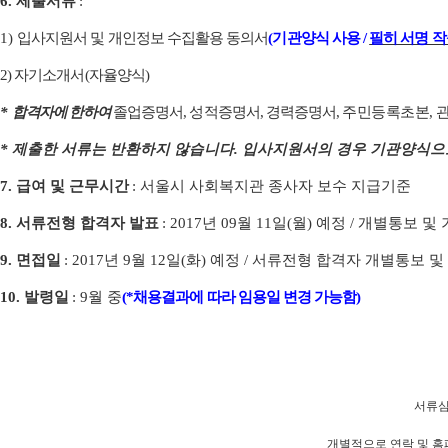
6.
제출서류
:
1)
입사지원서 및 개인정보 수집활용 동의서
(
기관양식 사용
/
필히 서명 
2)
자기소개서
(
자율양식
)
*
합격자에 한하여
졸업증명서
,
성적증명서
,
경력증명서
,
주민등록초본
,
*
제출한 서류는 반환하지 않습니다
.
입사지원서의 경우 기관양식으
7.
급여 및 근무시간
:
서울시 사회복지관 종사자 보수 지급기준
8.
서류전형 합격자 발표
: 2017
년
09
월
11
일
(
월
)
예정
/
개별통보 및
9.
면접일
: 2017
년
9
월
12
일
(
화
)
예정
/
서류전형 합격자 개별통보 및
10.
발령일
: 9
월 중
(*
채용결과에 따라 임용일 변경 가능함)
서류심
개별적으로 연락 및 홈