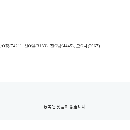
한
정
(7421),
신
일
(3139),
전
남
(4445),
오
나
(2667)
O
O
O
O
등록된 댓글이 없습니다.