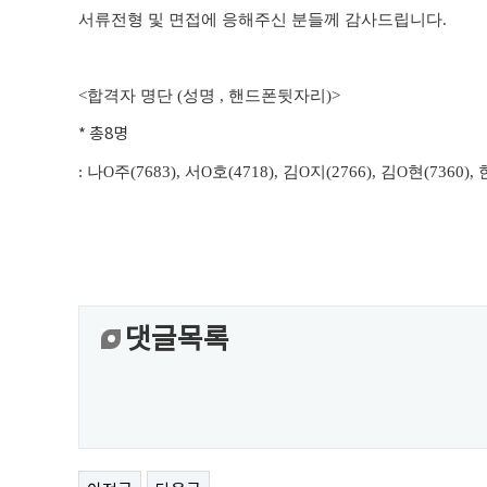
서류전형 및 면접에 응해주신 분들께 감사드립니다
.
<
합격자 명단
(
성명
,
핸드폰뒷자리
)>
* 총8명
: 나
주
(7683),
서
호
(4718),
김
지
(2766),
김
현
(7360),
O
O
O
O
댓글목록