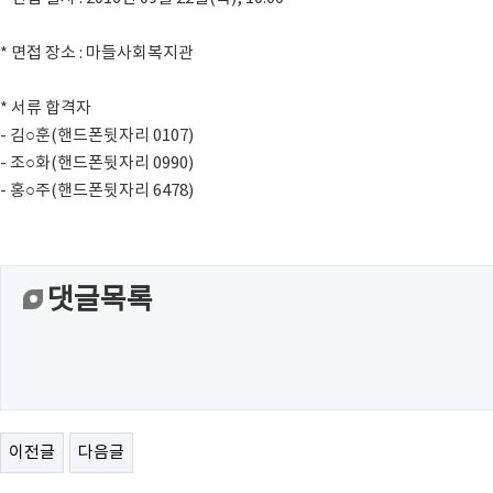
* 면접 장소 : 마들사회복지관
* 서류 합격자
- 김○훈(핸드폰뒷자리 0107)
- 조○화(핸드폰뒷자리 0990)
- 홍○주(핸드폰뒷자리 6478)
댓글목록
이전글
다음글