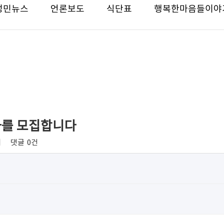
성민뉴스
언론보도
식단표
행복한마음들이야
지사를 모집합니다
회
댓글
0건