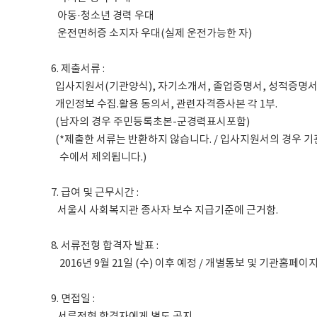
아동·청소년 경력 우대
운전면허증 소지자 우대(실제 운전가능한 자)
6. 제출서류 :
입사지원서(기관양식), 자기소개서, 졸업증명서, 성적증명서
개인정보 수집.활용
동의서, 관련자격증사본 각 1부.
(남자의 경우 주민등록초본-군경력표시포함)
(*제출한 서류는 반환하지 않습니다. / 입사지원서의 경우
수에서
제외됩니다.)
7. 급여 및 근무시간 :
서울시 사회복지관 종사자 보수 지급기준에 근거함.
8. 서류전형 합격자 발표 :
2016년 9월 21일 (수) 이후 예정 / 개별통보 및 기관홈페이
9. 면접일 :
서류전형 합격자에게 별도 공지