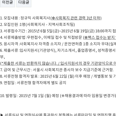
이전글
다음글
1. 모집내용 : 정규직 사회복지사
(❇사회복지 관련 경력 3년 이하)
2. 모집인원 :1명(사회복지사 - 지역사회조직팀)
3. 서류접수기간 : 2015년 6월 5일(금)~2015년 6월 19일(금) 18:00까지 
4. 서류제출방법 :우편접수, 이메일 접수 및 직접방문
(❇팩스 접수는 받지 
5. 응시자격 :사회복지사 자격증 소지자 / 운전면허증 1종 소지자 우대(실
6. 제출서류 :입사지원서(기관양식), 자기소개서, 졸업증명서, 성적증명
부,
(*제출한 서류는 반환하지 않습니다. / 입사지원서의 경우 기관양식으로
7. 급여 및 근무시간 : 서울시 사회복지관 종사자 보수 지급기준에 근거함.
8. 서류전형 합격자 발표 : 2015년 6월 22일 (월) 이후 예정 / 개별통보 
9. 면접일 : 서류전형 합격자에게 별도 공지
10. 발령일 : 2015년 7월 1일 (월) 예정 (❈채용결과에 따라 임용일 변경가
▶ 서류심사 및 면접심사에 통과하신 분들께는 서류마감일 및 면접진행 후