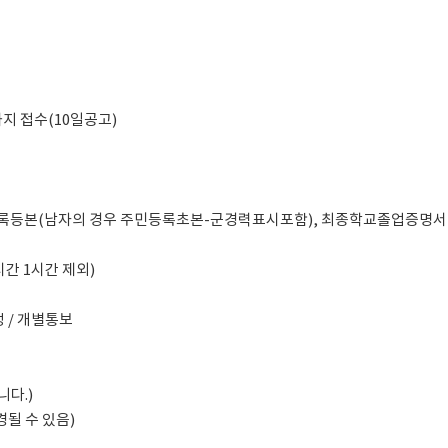
0 까지 접수(10일공고)
민등록등본(남자의 경우 주민등록초본-군경력표시포함), 최종학교졸업증명서,
점심시간 1시간 제외)
예정 / 개별통보
니다.)
경될 수 있음)