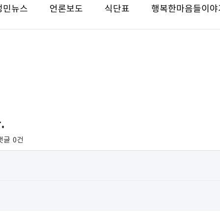
성민뉴스
언론보도
식단표
행복한마음들이야
.
댓글
0건