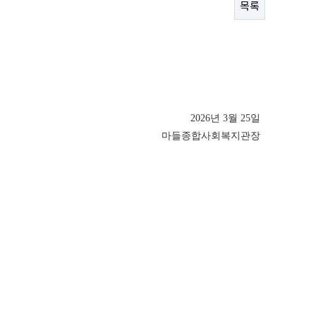
목록
2026
년
3
월
25
일
마들종합사회복지관장