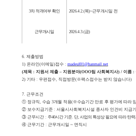
3
차 적격여부 확인
2026.4.2.(
목
)~
근무개시일 전
근무개시일
2026.4.3.(
금
)
6.
제출방법
1)
온라인
(
이메일
)
접수
:
madeul01@hanmail.net
(
제목
:
지원서 제출
–
지원분야
(OOO
팀 사회복지사
) /
이름
:
2)
기타
:
우편접수
,
직접방문
(
※
팩스접수는 받지 않습니다
)
7.
근무조건
①
정규직
,
수습
3
개월 적용
(
※
수습기간 만료 후 평가에 따라 
②
보수지급기준
:
서울시사회복지시설 종사자 인건비 지급기
③
근무시간
:
주
40
시간 기준
.
단
,
사업의 특성상 필요에 따라 탄력
④
근무기간
:
근무개시일
~
면직시