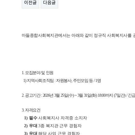
이전글
다음글
마들종합사회복지관에서는 아래와 같이 정규직 사회복지사
를 
1.
모집분야 및 인원
1)
지역사회조직팀
:
자원봉사
,
주민모임 등
/ 1
명
2.
공고기간
: 2026
년
3
월
25
일
(
수
) ~ 3
월
31
일
(
화
) 18:00
까지
(7
일간
) /
긴
3.
자격요건
1)
필수
사회복지사 자격증 소지자
2)
우대
3
종 복지관
근무 경험자
3)
우대
해당 사업 근무 경험자