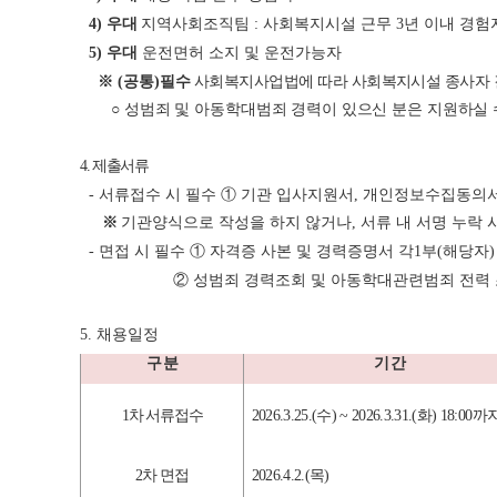
4)
우대
지역사회조직팀
:
사회복지시설 근무
3
년 이내 경험
5)
우대
운전면허 소지 및 운전가능자
※
(
공통
)
필수
사회복지사업법에 따라 사회복지시설 종사자 
○
성범죄 및 아동학대범죄 경력이 있으신 분은 지원하실 
4.
제출서류
-
서류접수 시 필수
①
기관 입사지원서
,
개인정보수집동의
※
기관양식으로 작성을 하지 않거나
,
서류 내 서명 누락 
-
면접 시 필수
①
자격증 사본 및 경력증명서 각
1
부
(
해당자
)
②
성범죄 경력조회 및 아동학대관련범죄 전력 
5.
채용일정
구 분
기 간
1
차 서류접수
2026.3.25.(
수
) ~ 2026.3.31.(
화
) 18:00
까
2
차 면접
2026.4.2.(
목
)