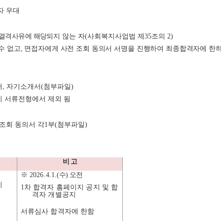
자 우대
결격사유에 해당
되지 않는 자
(
사회복지사업법 제
35
조의
2)
수 없고
,
면접자에게 사전 조회 동의서 서명을 진행하여 최종합격자에 한
서
,
자기소개서
(
첨부파일
)
시 서류전형에서 제외 됨
조회 동의서 각
1
부
(
첨부파일
)
비 고
※
2026.4.1.
(
수
)
오전
지
1
차 합격자 홈페이지
공지 및 합
격자 개별공지
서류심사 합격자에 한함