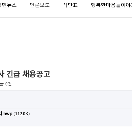
성민뉴스
언론보도
식단표
행복한마음들이야
지사 긴급 채용공고
글
0건
.hwp
(112.0K)