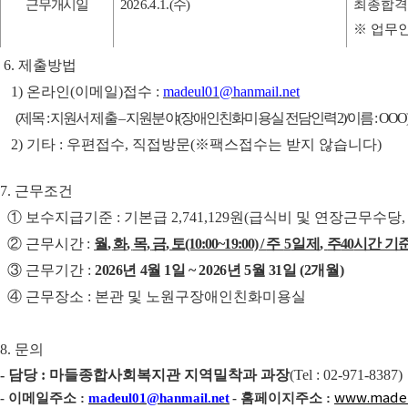
근무개시일
2026.4.1.(
수
)
최종합격
※
업무
6.
제출방법
1)
온라인
(
이메일
)
접수
:
madeul01@hanmail.net
(
제목
:
지원서 제출
–
지원분야
(
장애인친화미용실 전담인력
2)/
이름
: OOO
2)
기타
:
우편접수
,
직접방문
(
※
팩스접수는 받지 않습니다
)
7.
근무조건
①
보수지급기준
:
기본급
2,741,129
원
(
급식비 및 연장근무수당
②
근무시간
:
월
,
화
,
목
,
금
,
토
(10:00~19:00) /
주
5
일제
,
주
40
시간 기
③
근무기간
:
2026
년
4
월
1
일
~ 2026
년
5
월
31
일
(2
개월
)
④
근무장소
:
본관 및 노원구장애인친화미용실
8.
문의
-
담당
:
마들종합사회복지관 지역밀착과 과장
(
Tel : 02-971-8387)
-
이메일주소
:
madeul01@hanmail.net
-
홈페이지주소
:
www.madeu