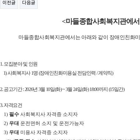
이전글
다음글
<
마들종합사회복지관에서
마들종합사회복지관에서는 아래와 같이 장애인친화미
1.
모집분야 및 인원
1)
사회복지사
1
명
(
장애인친화미용실 전담인력
/
계약직
)
2.
공고기간
: 2026
년
3
월
10
일
(
화
) ~ 3
월
24
일
(
화
) 18:00
까지
(15
일간
)
3.
자격요건
1)
필수
사회복지사 자격증 소지자
2)
우대
운전면허 소지 및 운전가능자
3)
우대
미용사 자격증 소지자