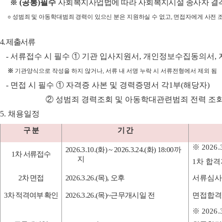
(
공통
)
필수
사회복지사업법에 따라 사회복지시설 종사자 결
※
○
성범죄 및 아동학대범죄 경력이 있으신 분은 지원하실 수 없고
,
면접자에게 사전 
4.
제출서류
-
서류접수 시 필수
①
기관 입사지원서
,
개인정보수집동의서
,
※
기관양식으로 작성을 하지 않거나
,
서류 내 서명 누락 시 서류전형에서 제외 됨
-
면접 시 필수
①
자격증 사본 및 경력증명서 각
1
부
(
해당자
)
②
성범죄 경력조회 및 아동학대관련범죄 전력 조회
5.
채용일정
구 분
기 간
※
2026.
2026.3.10.(
화
) ~ 2026.3.24.(
화
) 18:00
까
1
차 서류접수
지
1
차 합격
2
차 면접
2026.3.26.(
목
),
오후
서류심사
3
차 적격여부 확인
2026.3.26.(
목
)~
근무개시일 전
면접합격
※
2026.3