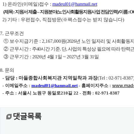
1)
온라인
(
이메일
)
접수
:
madeul01@hanmail.net
(
제목
:
지원서 제출
–
지원분야
(
노인사회활동지원사업 전담인력
)/
이름
: O
2)
기타
:
우편접수
,
직접방문
(
※
팩스접수는 받지 않습니다
)
7.
근무조건
①
보수지급기준
: 2,167,000
원
(2026
년 노인 일자리 및 사회활동
②
근무시간
:
주
40
시간 기준
.
단
,
사업의 특성상 필요에 따라 탄력
③
근무기간
:
2026
년
4
월
1
일
~ 2027
년
3
월
31
일
8.
문의
-
담당
:
마들종합사회복지관 지역밀착과 과장
(
Tel : 02-971-8387
-
이메일주소
:
madeul01@hanmail.net
-
홈페이지주소
:
www.made
-
주소
:
서울시 노원구 동일로
210
길
22 -
전화 : 02-971-8387
댓글목록