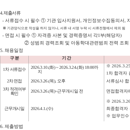
4.
제출서류
-
서류접수 시 필수
①
기관 입사지원서
,
개인정보수집동의서
,
※
기관양식으로 작성을 하지 않거나
,
서류 내 서명 누락 시 서류전형에서 제외 됨
-
면접 시 필수
①
자격증 사본 및 경력증명서 각
1
부
(
해당자
)
②
성범죄 경력조회 및 아동학대관련범죄 전력 조회
5.
채용일정
구 분
기 간
※
2026.3.25
2026.3.10.(
화
) ~ 2026.3.24.(
화
) 18:00까
1
차 서류접수
지
1
차 합격자
2
차 면접
2026.3.26.(
목
),
오후
서류심사 합
3
차 적격여부
2026.3.26.(
목
)~
근무개시일 전
면접합격자
확인
※
2026.3.26
근무개시일
2026.4.1.(
수
)
최종합격자 
※
업무인
6.
제출방법