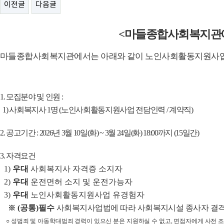
이전글
다음글
<
마들종합사회복지관
마들종합사회복지관에서는 아래와 같이 노인사회활동지원사업
202
1.
모집분야 및 인원
:
1)
사회복지사
1
명
(
노인사회활동지원사업 전담인력
/
계약직
)
2.
공고기간
: 2026
년
3
월
10
일
(
화
) ~ 3
월
24
일
(
화
) 18:00
까지
(15
일간
)
3.
자격요건
1)
우대
사회복지사 자격증 소지자
2)
우대
운전면허 소지 및 운전가능자
3)
우대
노인사회활동지원사업 유경험자
(
공통
)
필수
사회복지사업법에 따라 사회복지시설 종사자 결
※
○
성범죄 및 아동학대범죄 경력이 있으신 분은 지원하실 수 없고
,
면접자에게 사전 조