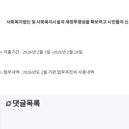
사
회복지법인 및 사회복지시설의 재정투명성을 확보하고 시민들의 신
○
지출기간
: 2026
년
2
월
1
일
~2026
년
2
월
28
일
○
첨부내역
: 2026
년도
2
월 기관 업무추진비 사용내역
댓글목록